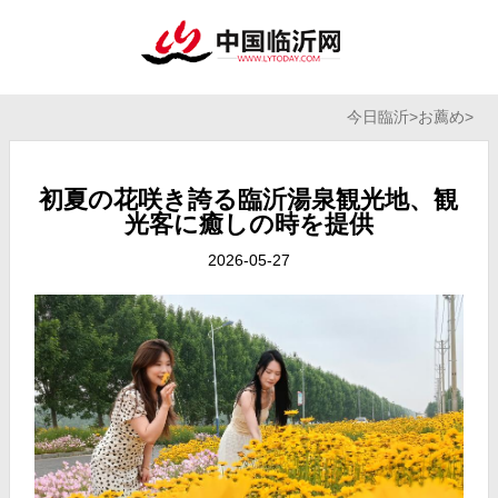
今日臨沂
>
お薦め
>
初夏の花咲き誇る臨沂湯泉観光地、観
光客に癒しの時を提供
2026-05-27