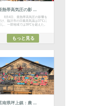
亜熱帯高気圧の影 ...
8月4日、亜熱帯高気圧の影響を
受け、臨沂市の日最高気温は37℃に
達し、一部地域では39℃を超えた。
もっと見る
莒南県坪上鎮：農 ...