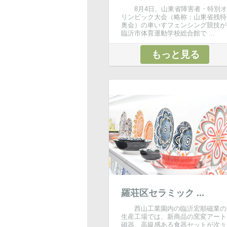
8月4日、山東省障害者・特別オ
リンピック大会（略称：山東省残特
奥会）の車いすフェンシング競技が
臨沂市体育運動学校総合館で ...
もっと見る
羅荘区セラミック ...
西山工業園内の臨沂宏順磁業の
生産工場では、新商品の窯変アート
磁器、高級感ある食器セットが次々