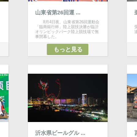
山東省第26回運 ...
8月4日夜、山東省第26回運動会
「臨商銀行杯」陸上競技決勝が臨沂
オリンピックパーク陸上競技場で無
事閉幕した。
もっと見る
沂水県ビールグル ...