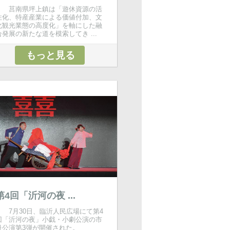
莒南県坪上鎮は「遊休資源の活
性化、特産産業による価値付加、文
化観光業態の高度化」を軸にした融
合発展の新たな道を模索してき ...
もっと見る
第4回「沂河の夜 ...
7月30日、臨沂人民広場にて第4
回「沂河の夜」小戯・小劇公演の市
級公演第3弾が開催された。