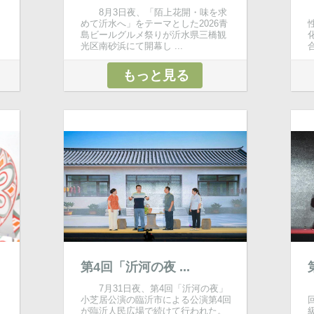
​8月3日夜、「陌上花開・味を求
めて沂水へ」をテーマとした2026青
島ビールグルメ祭りが沂水県三橋観
光区南砂浜にて開幕し ...
もっと見る
第4回「沂河の夜 ...
7月31日夜、第4回「沂河の夜」
小芝居公演の臨沂市による公演第4回
が臨沂人民広場で続けて行われた。