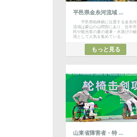
平邑県金糸河流域 ...
平邑県柏林鎮に位置する金糸河
流域は蒙山の山間部にあり、近年市
民や観光客の夏の避暑・水遊びの秘
境として人気を集めている。
もっと見る
山東省障害者・特 ...