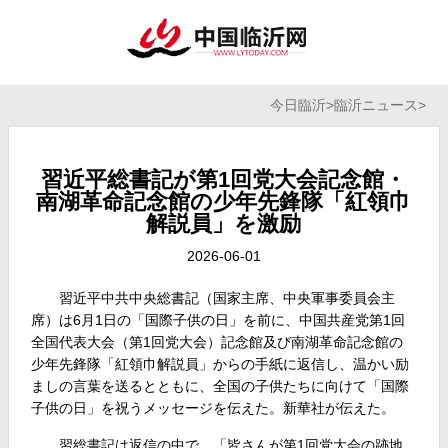
今日臨沂
>
臨沂ニュース
>
習近平総書記が第1回党大会記念館・
南湖革命記念館の少年先鋒隊「紅領巾
解説員」を激励
2026-06-01
習近平中共中央総書記（国家主席、中央軍事委員会主
席）は6月1日の「国際子供の日」を前に、中国共産党第1回
全国代表大会（第1回党大会）記念館及び南湖革命記念館の
少年先鋒隊「紅領巾解説員」からの手紙に返信し、温かい励
ましの言葉を送るとともに、全国の子供たちに向けて「国際
子供の日」を祝うメッセージを伝えた。新華社が伝えた。
習総書記は返信の中で、「皆さんが第1回党大会の跡地