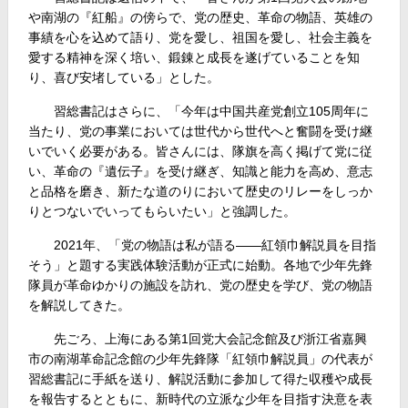
や南湖の『紅船』の傍らで、党の歴史、革命の物語、英雄の
事績を心を込めて語り、党を愛し、祖国を愛し、社会主義を
愛する精神を深く培い、鍛錬と成長を遂げていることを知
り、喜び安堵している」とした。
習総書記はさらに、「今年は中国共産党創立105周年に
当たり、党の事業においては世代から世代へと奮闘を受け継
いでいく必要がある。皆さんには、隊旗を高く掲げて党に従
い、革命の『遺伝子』を受け継ぎ、知識と能力を高め、意志
と品格を磨き、新たな道のりにおいて歴史のリレーをしっか
りとつないでいってもらいたい」と強調した。
2021年、「党の物語は私が語る――紅領巾解説員を目指
そう」と題する実践体験活動が正式に始動。各地で少年先鋒
隊員が革命ゆかりの施設を訪れ、党の歴史を学び、党の物語
を解説してきた。
先ごろ、上海にある第1回党大会記念館及び浙江省嘉興
市の南湖革命記念館の少年先鋒隊「紅領巾解説員」の代表が
習総書記に手紙を送り、解説活動に参加して得た収穫や成長
を報告するとともに、新時代の立派な少年を目指す決意を表