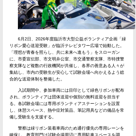
6月2日、2026年度臨沂市大型公益ボランティア企画「緑
リボン愛心送迎受験」が臨沂テレビタワー広場で始動した。
「理想が青春を照らし、共に未来へ進もう」をスローガン
に、市委宣伝部、市文明弁公室、市交通警察支隊、市特捜警
察支隊など複数の行政機関が共催し、各界の善意ある人々が
集結し、市内の受験生が安心して試験会場へ向かえるよう総
合的な送迎体制を整備した。
入試期間中、参加車両には目印として緑色リボンが配布
され、ボランティアは団体送迎や個別の無料送迎を担当す
る。各試験会場には専用ボランティアステーションを設置
し、休憩スペース、熱中症対策品、筆記用具などの備品を常
備し受験生を支援する。
警察は緑リボン装着車両のため通行優先の専用レーンを
確保し、教育部門は試験会場周辺に専用駐車スペースを調