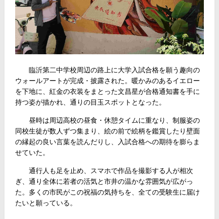
臨沂第二中学校周辺の路上に大学入試合格を願う趣向の
ウォールアートが完成・披露された。暖かみのあるイエロー
を下地に、紅金の衣装をまとった文昌星が合格通知書を手に
持つ姿が描かれ、通りの目玉スポットとなった。
昼時は周辺高校の昼食・休憩タイムに重なり、制服姿の
同校生徒が数人ずつ集まり、絵の前で絵柄を鑑賞したり壁面
の縁起の良い言葉を読んだりし、入試合格への期待を膨らま
せていた。
通行人も足を止め、スマホで作品を撮影する人が相次
ぎ、通り全体に若者の活気と市井の温かな雰囲気が広がっ
た。多くの市民がこの祝福の気持ちを、全ての受験生に届け
たいと願っている。